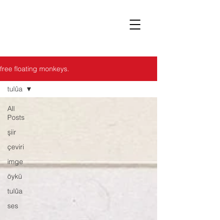
çizgi
free floating monkeys.
tulûa
All
Posts
şiir
çeviri
imge
öykü
tulûa
ses