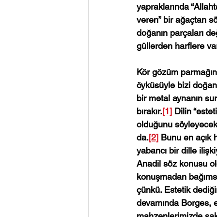
yapraklarında “Allah
veren” bir ağaçtan s
doğanın parçaları değ
güllerden harflere va
Kör gözüm parmağın
öyküsüyle bizi doğanı
bir metal aynanın su
bırakır.
[1]
 Dilin “estet
olduğunu söyleyecekt
da.
[2]
 Bunu en açık h
yabancı bir dille ilişk
Anadil söz konusu ol
konuşmadan bağımsı
çünkü. Estetik dediği
devamında Borges, e
mahzenlerimizde sak