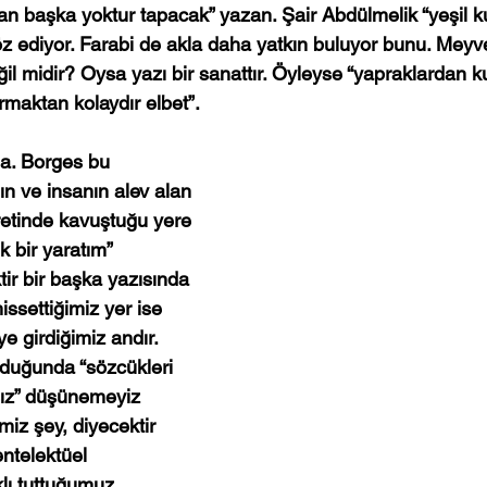
tan başka yoktur tapacak” yazan. Şair Abdülmelik “yeşil 
öz ediyor. Farabi de akla daha yatkın buluyor bunu. Meyve
il midir? Oysa yazı bir sanattır. Öyleyse “yapraklardan 
rmaktan kolaydır elbet”.
a. Borges bu 
n ve insanın alev alan 
retinde kavuştuğu yere 
ik bir yaratım” 
ir bir başka yazısında 
issettiğimiz yer ise 
iye girdiğimiz andır. 
duğunda “sözcükleri 
z” düşünemeyiz 
miz şey, diyecektir 
ntelektüel 
lı tuttuğumuz 