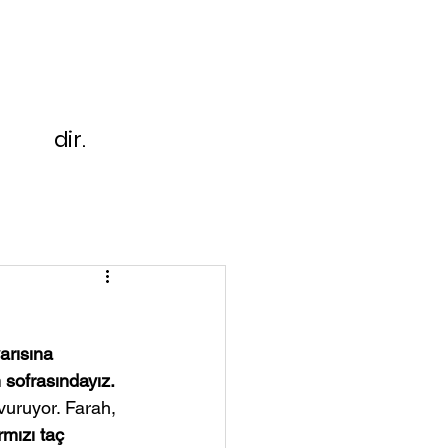
dir.
arısına 
 sofrasındayız. 
uruyor. Farah, 
rmızı taç 