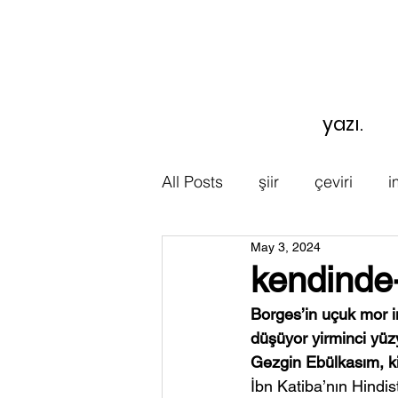
yazı.
All Posts
şiir
çeviri
i
May 3, 2024
kendinde-
Borges’in uçuk mor im
düşüyor yirminci yüzy
Gezgin Ebülkasım, ki 
İbn Katiba’nın Hindi