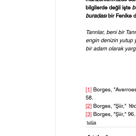
bilgilerde değil işte 
b
buradası
 bir Fenike 
Tanrılar, beni bir Tanr
engin denizin yutup y
bir adam olarak yargı
[1]
 Borges, "Averroes’
58.
[2]
 Borges, "Şiir," 
Yed
[3]
 Borges, "Şiir," 96.
tulûa