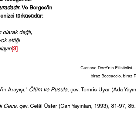
uradadır
. Ve Borges’in 
denizci türküsüdür:
ı olarak değil,
ok ettiği
layın
[3]
Gustave Doré'nin Filistinlisi—
biraz Boccaccio, biraz 
in Arayışı," 
Ölüm ve Pusula
, 
çev. Tomris Uyar (Ada Yayın
i Gece,
çev. Celâl Üster (Can Yayınları, 1993),
 81-97, 85.