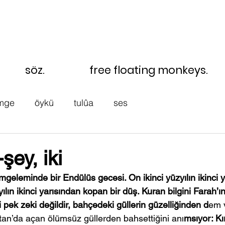
çizgi
söz.
free floating monkeys.
mge
öykü
tulûa
ses
şey, iki
geleminde bir Endülüs gecesi. On ikinci yüzyılın ikinci y
ılın ikinci yarısından kopan bir düş. Kuran bilgini Farah’ın
pek zeki değildir, bahçedeki güllerin güzelliğinden d
em v
stan’da açan ölümsüz güllerden bahsettiğini anı
msıyor: Kı